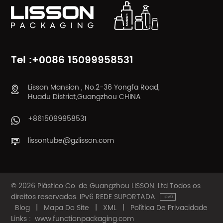
Tel :+0086 15099958531
Lisson Mansion , No.2-36 Yongfa Road,
Huadu District,Guangzhou CHINA
+8615099958531
lissontube@gzlisson.com
© 2026 Plástico Co. de Guangzhou LISSON, Ltd Todos os
direitos reservados. IPv6 REDE SUPORTADA
Blog
|
Mapa Do Site
|
XML
|
Política De Privacidade
Links :
www.functionpackaging.com