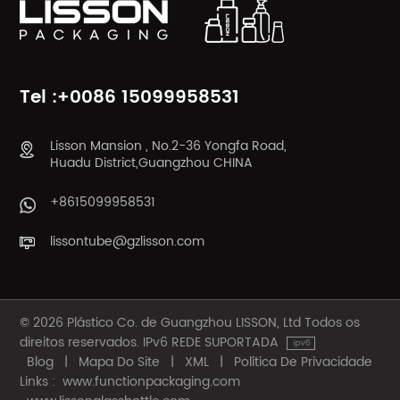
Tel :+0086 15099958531
Lisson Mansion , No.2-36 Yongfa Road,
Huadu District,Guangzhou CHINA
+8615099958531
lissontube@gzlisson.com
© 2026 Plástico Co. de Guangzhou LISSON, Ltd Todos os
direitos reservados. IPv6 REDE SUPORTADA
Blog
|
Mapa Do Site
|
XML
|
Política De Privacidade
Links :
www.functionpackaging.com