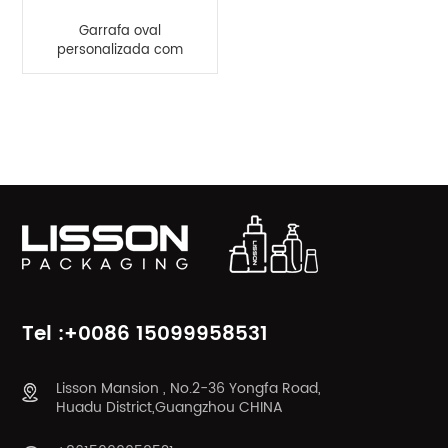
Garrafa oval
personalizada com
tampa flip-top de
50ml 60ml para loção
protetor solar creme
CATEGORIAS DE PRODUTOS
para as mãos
Tel :+0086 15099958531
Lisson Mansion , No.2-36 Yongfa Road,
Huadu District,Guangzhou CHINA