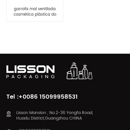
garrafa mal ventilada
cosmética plástica do
creme da mão do
protetor solar da
garrafa de 30ml 50ml
CATEGORIAS DE PRODUTOS
Tel :+0086 15099958531
Lisson Mansion , No.2-36 Yongfa Road,
Huadu District,Guangzhou CHINA