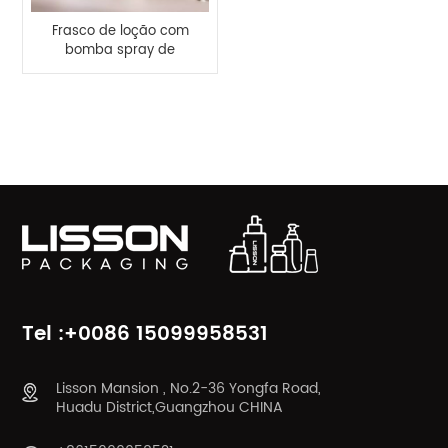
Frasco de loção com
bomba spray de
300ml e 350ml para
shampoo
CATEGORIAS DE PRODUTOS
Tel :+0086 15099958531
Lisson Mansion , No.2-36 Yongfa Road,
Huadu District,Guangzhou CHINA