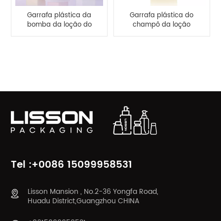
Garrafa plástica da
Garrafa plástica do
bomba da loção do
champô da loção
pulverizador do aperto
corporal do HDPE
do HDPE 360ml
500ml do OEM
CATEGORIAS DE PRODUTOS
Tel :+0086 15099958531
Lisson Mansion , No.2-36 Yongfa Road,
Huadu District,Guangzhou CHINA