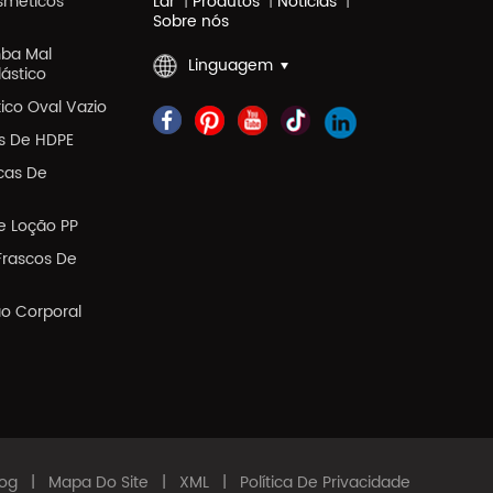
sméticos
Lar
|
Produtos
|
Notícias
|
Sobre nós
ba Mal
Linguagem
lástico
ico Oval Vazio
as De HDPE
icas De
e Loção PP
Frascos De
ão Corporal
log
|
Mapa Do Site
|
XML
|
Política De Privacidade