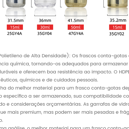
Polietileno de Alta Densidade): Os frascos conta-gotas
ência química, tornando-os adequados para armazenar
 duráveis e oferecem boa resistência ao impacto. O H
êuticos, químicos e de cuidados pessoais.
lha do melhor material para um frasco conta-gotas depe
o específico a ser armazenado, sua compatibilidade com
do e considerações orçamentárias. As garrafas de vidr
ue mais premium, mas podem ser mais pesadas e frá
o.
ima análise, o melhor material para um frasco conta-