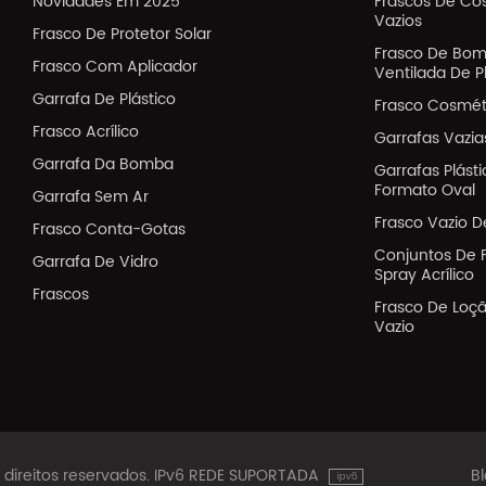
Novidades Em 2025
Frascos De Co
Vazios
Frasco De Protetor Solar
Frasco De Bom
Frasco Com Aplicador
Ventilada De P
Garrafa De Plástico
Frasco Cosmét
Frasco Acrílico
Garrafas Vazi
Garrafa Da Bomba
Garrafas Plást
Formato Oval
Garrafa Sem Ar
Frasco Vazio D
Frasco Conta-Gotas
Conjuntos De 
Garrafa De Vidro
Spray Acrílico
Frascos
Frasco De Loç
Vazio
s direitos reservados. IPv6 REDE SUPORTADA
B