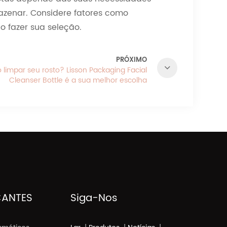
azenar. Considere fatores como
o fazer sua seleção.
PRÓXIMO
limpar seu rosto? Lisson Packaging Facial
Cleanser Bottle é a sua melhor escolha
ANTES
Siga-Nos