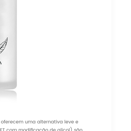
oferecem uma alternativa leve e
(PET com modificação de glicol) são