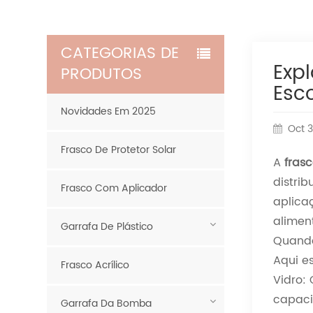
CATEGORIAS DE
Exp
PRODUTOS
Esc
Novidades Em 2025
Oct 3
Frasco De Protetor Solar
A
fras
distri
Frasco Com Aplicador
aplica
alimen
Garrafa De Plástico
Quando
Aqui e
Frasco Acrílico
Vidro:
capaci
Garrafa Da Bomba