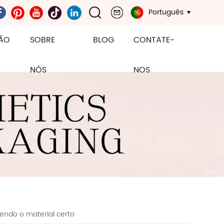
Português
ÃO
SOBRE
BLOG
CONTATE-
NÓS
NOS
endo o material certo