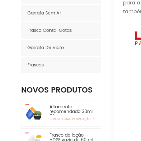
para a
também
Garrafa Sem Ar
Frasco Conta-Gotas
Garrafa De Vidro
Frascos
NOVOS PRODUTOS
Altamente
recomendado 30ml
50ml EVOH Layer
CONSULTE MAIS INFORMAÇÃO
HDPE Garrafa Oval
Garrafa de Plástico
Frasco de loção
HDPE vazio de 60 ml