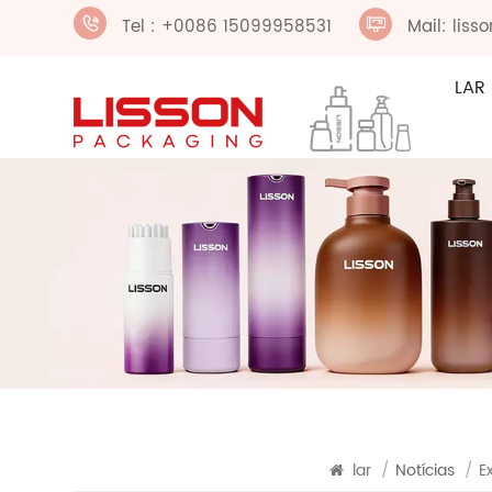
Tel : +0086 15099958531
Mail: lis
LAR
lar
/
Notícias
/
E