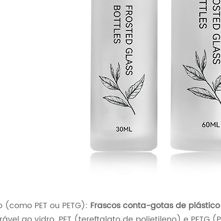
co (como PET ou PETG):
Frascos conta-gotas de plástico
rável ao vidro. PET (tereftalato de polietileno) e PETG 