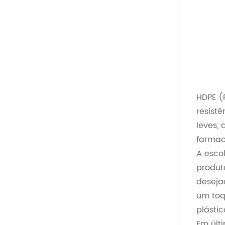
HDPE (
resist
leves,
farmac
A esco
produt
deseja
um toq
plástic
Em últ