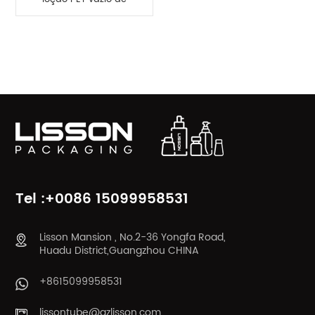
400ml por atacado
CATEGORIAS DE PRODUTOS
Tel :+0086 15099958531
Lisson Mansion , No.2-36 Yongfa Road,
Huadu District,Guangzhou CHINA
+8615099958531
lissontube@gzlisson.com