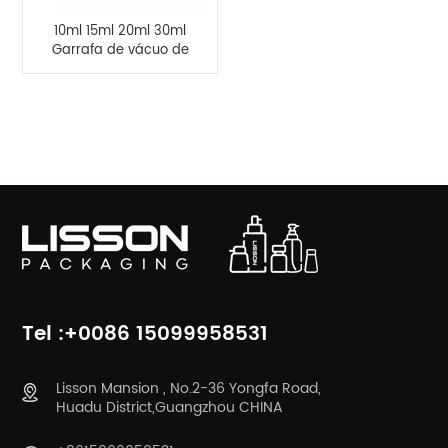
10ml 15ml 20ml 30ml
Garrafa de vácuo de
plástico transparente
como garrafa de
viagem com bomba
CATEGORIAS DE PRODUTOS
mal ventilada
Tel :+0086 15099958531
Lisson Mansion , No.2-36 Yongfa Road,
Huadu District,Guangzhou CHINA