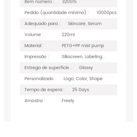
item número :
320015
Pedido (quantidade mínima) :
10000pcs
Adequado para :
Skincare, Serum
Volume :
220ml
Material :
PETG+PP mist pump
Impressão :
Silkscreen, Labeling...
Entrega de superfície :
Glossy
Personalizado :
Logo, Color, Shape
Tempo de espera :
25 Days
Amostra :
Freely