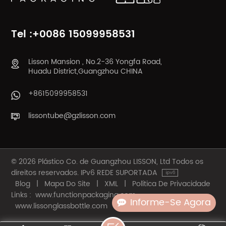
SABER MAIS
SABER MAIS
Tel :+0086 15099958531
Lisson Mansion , No.2-36 Yongfa Road,
Huadu District,Guangzhou CHINA
+8615099958531
lissontube@gzlisson.com
© 2026 Plástico Co. de Guangzhou LISSON, Ltd Todos os
direitos reservados. IPv6 REDE SUPORTADA
Blog
|
Mapa Do Site
|
XML
|
Política De Privacidade
Links :
www.functionpackaging.com
Informe-Se Agora
www.lissonglassbottle.com